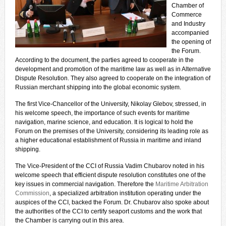
Chamber of
Commerce
and Industry
accompanied
the opening of
the Forum.
According to the document, the parties agreed to cooperate in the
development and promotion of the maritime law as well as in Alternative
Dispute Resolution. They also agreed to cooperate on the integration of
Russian merchant shipping into the global economic system.
The first Vice-Chancellor of the University, Nikolay Glebov, stressed, in
his welcome speech, the importance of such events for maritime
navigation, marine science, and education. It is logical to hold the
Forum on the premises of the University, considering its leading role as
a higher educational establishment of Russia in maritime and inland
shipping.
The Vice-President of the CCI of Russia Vadim Chubarov noted in his
welcome speech that efficient dispute resolution constitutes one of the
key issues in commercial navigation. Therefore the
Maritime Arbitration
Commission
, a specialized arbitration institution operating under the
auspices of the CCI, backed the Forum. Dr. Chubarov also spoke about
the authorities of the CCI to certify seaport customs and the work that
the Chamber is carrying out in this area.