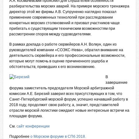
А.А. Космачевский прояснил для слушателей особенности
разбирательства морских аварий. На примере морского тренажера
директор этой же фирмы А.В. Супруненко наглядно показал
применение современных технологий при расследовании
конкретных морских столкновений и призвал участников чаще
прибегать к существующим техническим возможностям при
рассмотрении споров между судоводителями.
В рамках доклада о работе сюрвейеров А.Н. Волкун, один из
руководителей компании «СОЭКС-Нева», обратил внимание на
деятельность сюрвейера и его профессиональные возможности,
которые могут помочь в оценке причиненного ущерба и
обстоятельств, приведших к его возникновению.
В
завершение
форума заместитель председателя Морской арбитражной
комиссии А.Е. Березий заверил всех присутствующих в том, что
Санкт-Петербургский морской форум, успешно начавший работу в
2018 году, продолжит свою работу, а, значит, представителей
отрасли морской логистики ожидают новые интересные встречи на
площадке форума.
См.
с
айт конференции
Подробнее
о Морском форуме в СПб 2018
.