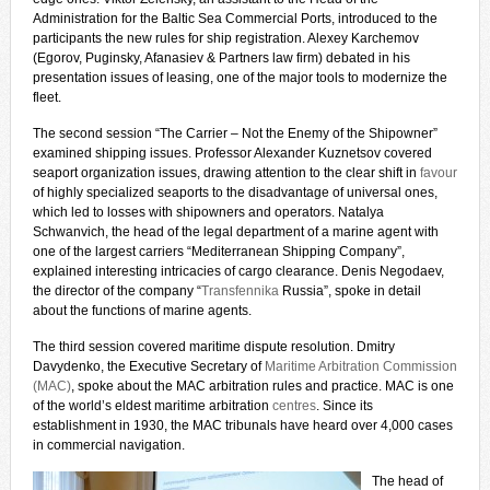
Administration for the Baltic Sea Commercial Ports, introduced to the
participants the new rules for ship registration. Alexey Karchemov
(Egorov, Puginsky, Afanasiev & Partners law firm) debated in his
presentation issues of leasing, one of the major tools to modernize the
fleet.
The second session “The Carrier – Not the Enemy of the Shipowner”
examined shipping issues. Professor Alexander Kuznetsov covered
seaport organization issues, drawing attention to the clear shift in
favour
of highly specialized seaports to the disadvantage of universal ones,
which led to losses with shipowners and operators. Natalya
Schwanvich, the head of the legal department of a marine agent with
one of the largest carriers “Mediterranean Shipping Company”,
explained interesting intricacies of cargo clearance. Denis Negodaev,
the director of the company “
Transfennika
Russia”, spoke in detail
about the functions of marine agents.
The third session covered maritime dispute resolution. Dmitry
Davydenko, the Executive Secretary of
Maritime Arbitration Commission
(MAC)
, spoke about the MAC arbitration rules and practice. MAC is one
of the world’s eldest maritime arbitration
centres
. Since its
establishment in 1930, the MAC tribunals have heard over 4,000 cases
in commercial navigation.
The head of