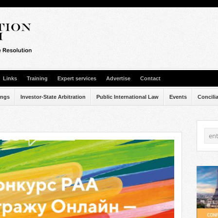
Links
Training
Expert services
Advertise
Contact
ings
Investor-State Arbitration
Public International Law
Events
Concili