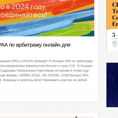
РАА по арбитражу онлайн для
иация (РАА) и РАА25 проводят IX Конкурс РАА по арбитражу
тов юридических факультетов России и стран СНГ. IX Конкурс
поддержке Генеральных партнёров, которыми в этому году
щие фирмы: VERBA LEGAL, АБ «ЕПАМ», ELWI Конкурс РАА
: 1. Команды и арбитры могут принимать участие из любой