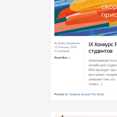
IX Конкурс 
By
Dmitry Davydenko
13 February, 2024
студентов
0 Comments
Read More →
Арбитражная Ассоц
онлайн для студен
РАА проходит при 
выступают следую
уникален тем, что
точки […]
Posted in:
Students Around The World