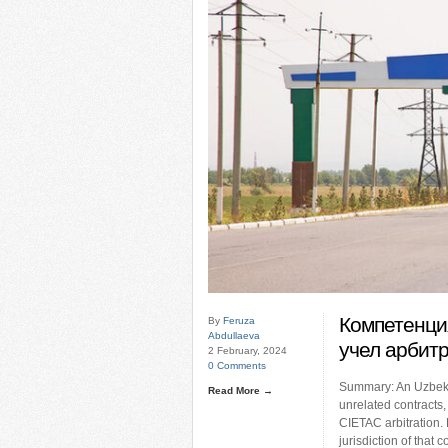
Компетенция
By
Feruza
Abdullaeva
учел арбит
2 February, 2024
0 Comments
Summary: An Uzbek co
Read More →
unrelated contracts,
CIETAC arbitration.
jurisdiction of that 