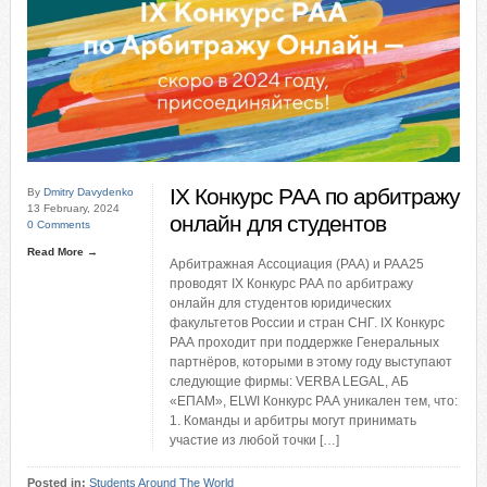
IX Конкурс РАА по арбитражу
By
Dmitry Davydenko
13 February, 2024
онлайн для студентов
0 Comments
Read More →
Арбитражная Ассоциация (РАА) и РАА25
проводят IX Конкурс РАА по арбитражу
онлайн для студентов юридических
факультетов России и стран СНГ. IX Конкурс
РАА проходит при поддержке Генеральных
партнёров, которыми в этому году выступают
следующие фирмы: VERBA LEGAL, АБ
«ЕПАМ», ELWI Конкурс РАА уникален тем, что:
1. Команды и арбитры могут принимать
участие из любой точки […]
Posted in:
Students Around The World