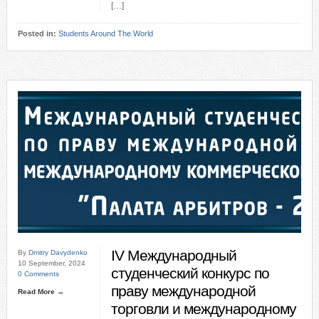
[…]
Posted in:
Students Around The World
IV Международный
By
Dmitry Davydenko
10 September, 2024
студенческий конкурс по
0 Comments
праву международной
Read More →
торговли и международному