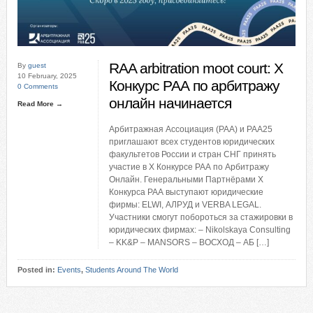
RAA arbitration moot court: X
By
guest
10 February, 2025
Конкурс РАА по арбитражу
0 Comments
онлайн начинается
Read More →
Арбитражная Ассоциация (РАА) и РАА25
приглашают всех студентов юридических
факультетов России и стран СНГ принять
участие в X Конкурсе РАА по Арбитражу
Онлайн. Генеральными Партнёрами X
Конкурса РАА выступают юридические
фирмы: ELWI, АЛРУД и VERBA LEGAL.
Участники смогут побороться за стажировки в
юридических фирмах: – Nikolskaya Consulting
– KK&P – MANSORS – ВОСХОД – АБ […]
Posted in:
Events
,
Students Around The World