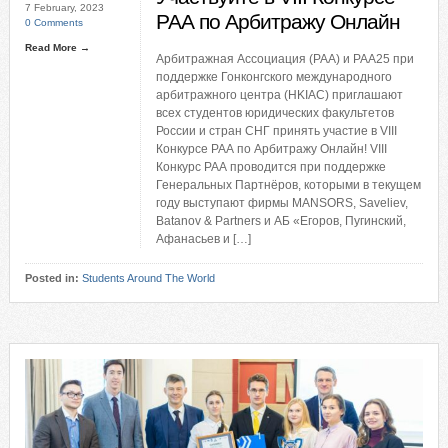
7 February, 2023
РАА по Арбитражу Онлайн
0 Comments
Read More →
Арбитражная Ассоциация (РАА) и РАА25 при
поддержке Гонконгского международного
арбитражного центра (HKIAC) приглашают
всех студентов юридических факультетов
России и стран СНГ принять участие в VIII
Конкурсе РАА по Арбитражу Онлайн! VIII
Конкурс РАА проводится при поддержке
Генеральных Партнёров, которыми в текущем
году выступают фирмы MANSORS, Saveliev,
Batanov & Partners и АБ «Егоров, Пугинский,
Афанасьев и […]
Posted in:
Students Around The World