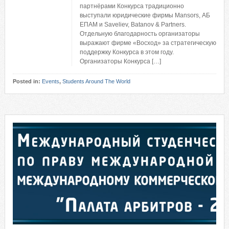
партнёрами Конкурса традиционно
выступали юридические фирмы Mansors, АБ
ЕПАМ и Saveliev, Batanov & Partners.
Отдельную благодарность организаторы
выражают фирме «Восход» за стратегическую
поддержку Конкурса в этом году.
Организаторы Конкурса […]
Posted in:
Events
,
Students Around The World