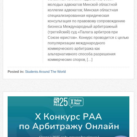
молодых адвокатов Минской областной
коллегии адвокатов; Минская областная
специализированная юридическая
консультация по правовому сопровождению
бизнеса Международный арбитражный
(третейский) суд «Палата арбитров при
Союзе юристов». Конкурс проводится с целью
популяризации международного
коммерческого арбитража как
альтернативного способа разрешения
коммерческих споров, […]
Posted in:
Students Around The World