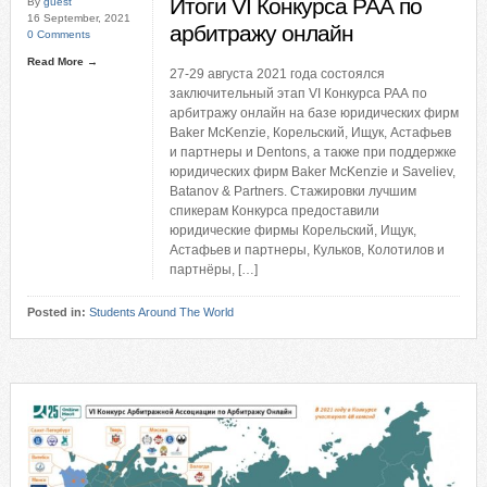
Итоги VI Конкурса РАА по
By
guest
16 September, 2021
арбитражу онлайн
0 Comments
Read More →
27-29 августа 2021 года состоялся
заключительный этап VI Конкурса РАА по
арбитражу онлайн на базе юридических фирм
Baker McKenzie, Корельский, Ищук, Астафьев
и партнеры и Dentons, а также при поддержке
юридических фирм Baker McKenzie и Saveliev,
Batanov & Partners. Стажировки лучшим
спикерам Конкурса предоставили
юридические фирмы Корельский, Ищук,
Астафьев и партнеры, Кульков, Колотилов и
партнёры, […]
Posted in:
Students Around The World