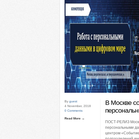
В Москве с
By
guest
4 November, 2018
персональн
0 Comments
Read More →
ПОСТ-РЕЛИЗ Москва
персональными да
центром «Событие
подразделений ин