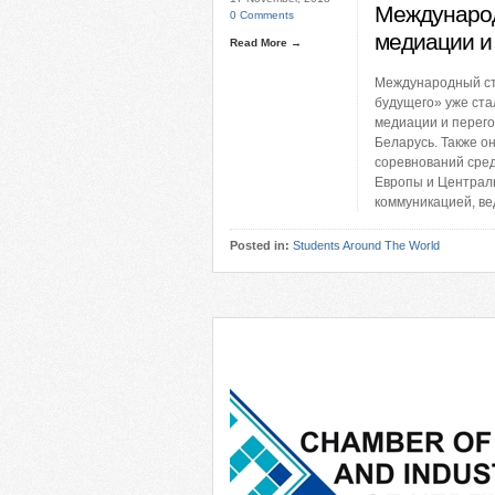
Международ
0 Comments
медиации и
Read More →
Международный ст
будущего» уже ст
медиации и перег
Беларусь. Также о
соревнований сред
Европы и Централь
коммуникацией, ве
Posted in:
Students Around The World