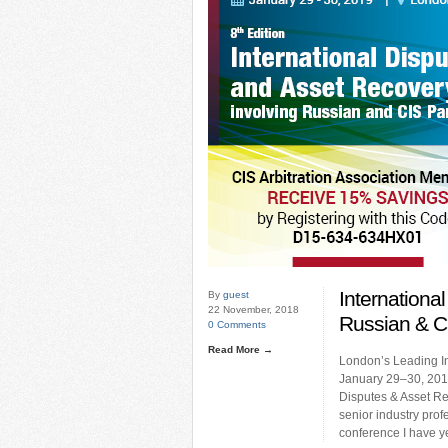
Internationa
By
guest
22 November, 2018
Russian & C
0 Comments
Read More →
London’s Leading I
January 29–30, 2019
Disputes & Asset Re
senior industry prof
conference I have y