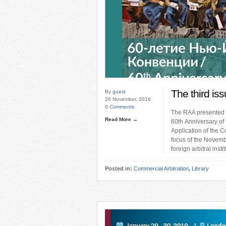
The third iss
By
guest
26 November, 2018
0 Comments
The RAA presented it
Read More →
60th Anniversary of
Application of the 
focus of the Novemb
foreign arbitral insti
Posted in:
Commercial Arbitration
,
Library