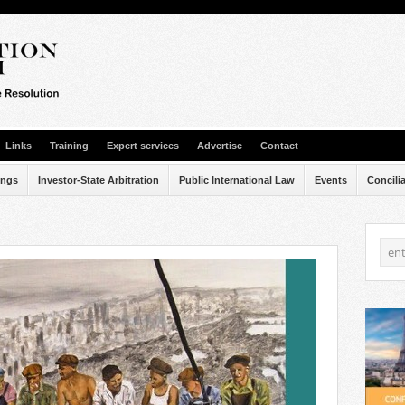
Links
Training
Expert services
Advertise
Contact
ings
Investor-State Arbitration
Public International Law
Events
Concili