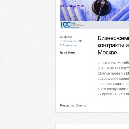
Бизнес-сем
By
guest
8 November, 2018
контракты 
0 Comments
Москве
Read More →
23 октября Росси
(ICC Russia) в па
Chance провел в М
разрешение споров»
приняли участие р
были следующие т
их применение в и
Posted in:
Events