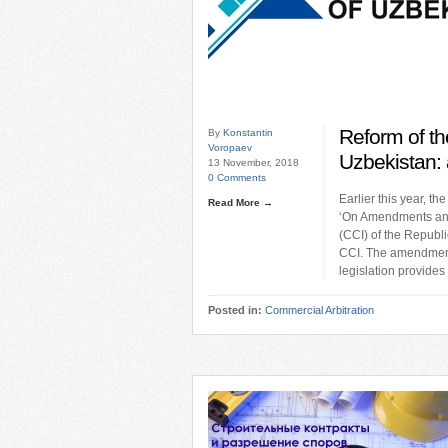
Reform of t
By
Konstantin
Voropaev
Uzbekistan: 
13 November, 2018
0 Comments
Earlier this year, t
Read More →
‘On Amendments and
(CCI) of the Republi
CCI. The amendments
legislation provides
Posted in:
Commercial Arbitration