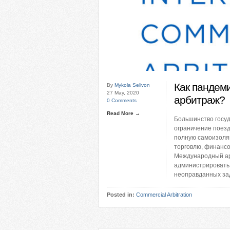
Как пандем
By
Mykola Selivon
27 May, 2020
арбитраж?
0 Comments
Read More →
Большинство госу
ограничение поезд
полную самоизоля
торговлю, финансо
Международный ар
администрировать 
неоправданных зад
Posted in:
Commercial Arbitration