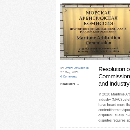
Resolution of
By
Dmitry Davydenko
27 May, 2020
Commission
0 Comments
and Industry
Read More →
In 2020 Maritime A
Industry (MAC) celebr
have heard more th
content/themes/spac
disputes usually in
disputes requires s