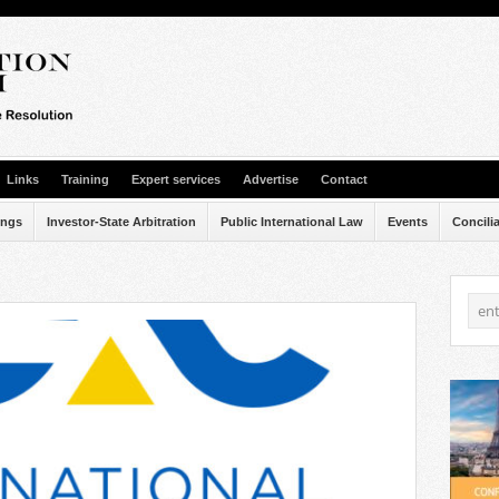
Links
Training
Expert services
Advertise
Contact
ings
Investor-State Arbitration
Public International Law
Events
Concili