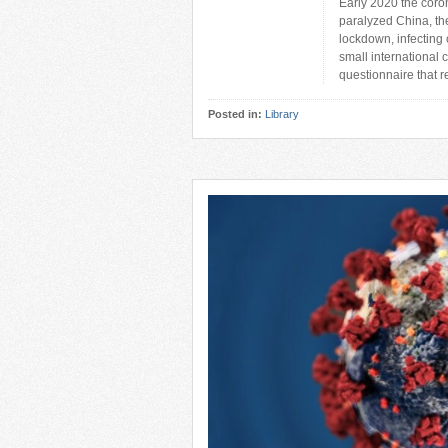
Early 2020 the coron
paralyzed China, th
lockdown, infecting
small international
questionnaire that re
Posted in:
Library