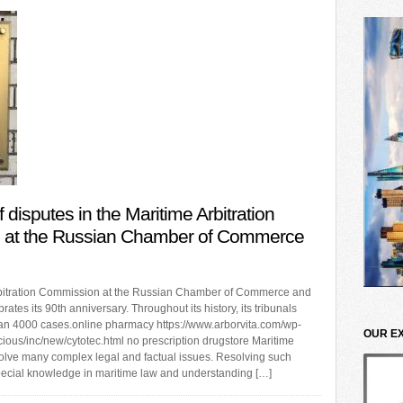
 disputes in the Maritime Arbitration
 at the Russian Chamber of Commerce
rbitration Commission at the Russian Chamber of Commerce and
ates its 90th anniversary. Throughout its history, its tribunals
an 4000 cases.online pharmacy https://www.arborvita.com/wp-
OUR E
ious/inc/new/cytotec.html no prescription drugstore Maritime
volve many complex legal and factual issues. Resolving such
pecial knowledge in maritime law and understanding […]