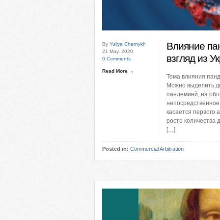
Влияние па
By
Yuliya Chernykh
21 May, 2020
взгляд из У
0 Comments
Read More →
Тема влияния пан
Можно выделить дв
пандемией, на общ
непосредственное 
касается первого 
росте количества д
[…]
Posted in:
Commercial Arbitration