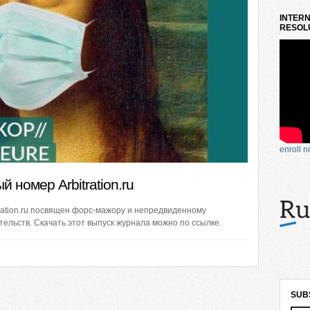
INTERN
RESOLU
enroll 
 номер Arbitration.ru
ration.ru посвящен форс-мажору и непредвиденному
ельств. Скачать этот выпуск журнала можно по ссылке.
SUB