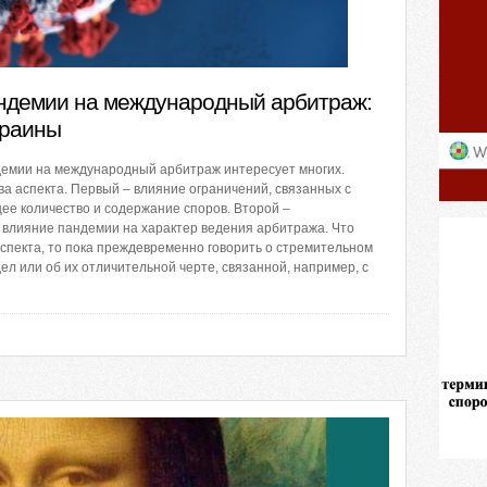
ндемии на международный арбитраж:
краины
демии на международный арбитраж интересует многих.
а аспекта. Первый – влияние ограничений, связанных с
ее количество и содержание споров. Второй –
влияние пандемии на характер ведения арбитража. Что
аспекта, то пока преждевременно говорить о стремительном
ел или об их отличительной черте, связанной, например, с