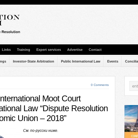
Links
Training
Expert services
Advertise
Contact
ings
Investor-State Arbitration
Public International Law
Events
Concili
0 Comments
nternational Moot Court
national Law “Dispute Resolution
nomic Union – 2018”
См. по-русски ниже.