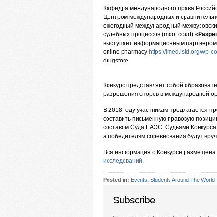
Кафедра международного права Российск
Центром международных и сравнительно
ежегодный международный межвузовски
судебных процессов (moot court) «
Разре
выступает информационным партнером 
online pharmacy
https://imed.isid.org/wp-
drugstore
Конкурс представляет собой образоват
разрешения споров в международной ор
В 2018 году участникам предлагается п
составить письменную правовую позици
составом Суда ЕАЭС.
Судьями Конкурса
а победителям соревнования будут вруч
Вся информация о Конкурсе размещена
исследований
.
Posted in:
Events
,
Students Around The World
Subscribe