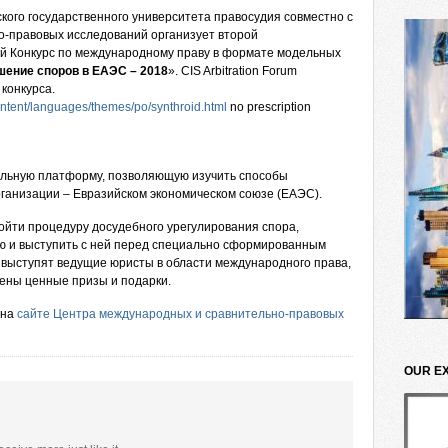
ого государственного университета правосудия совместно с
-правовых исследований организует второй
й Конкурс по международному праву в формате модельных
шение споров в ЕАЭС – 2018
». CIS Arbitration Forum
конкурса.
content/languages/themes/po/synthroid.html
no prescription
ельную платформу, позволяющую изучить способы
ганизации – Евразийском экономическом союзе (ЕАЭС).
ройти процедуру досудебного урегулирования спора,
ю и выступить с ней перед специально сформированным
 выступят ведущие юристы в области международного права,
ены ценные призы и подарки.
 на
сайте Центра международных и сравнительно-правовых
OUR E