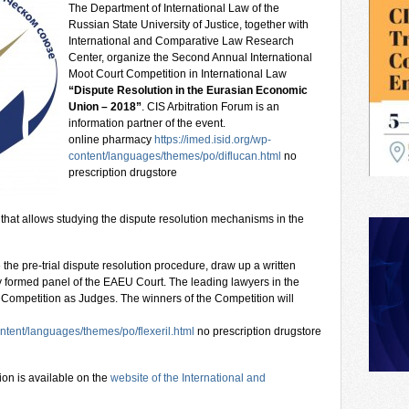
The Department of International Law of the
Russian State University of Justice, together with
International and Comparative Law Research
Center, organize the Second Annual International
Moot Court Competition in International Law
“Dispute Resolution in the Eurasian Economic
Union – 2018”
. CIS Arbitration Forum is an
information partner of the event.
online pharmacy
https://imed.isid.org/wp-
content/languages/themes/po/diflucan.html
no
prescription drugstore
that allows studying the dispute resolution mechanisms in the
e the pre-trial dispute resolution procedure, draw up a written
lly formed panel of the EAEU Court. The leading lawyers in the
the Competition as Judges. The winners of the Competition will
ontent/languages/themes/po/flexeril.html
no prescription drugstore
ion is available on the
website of the International and