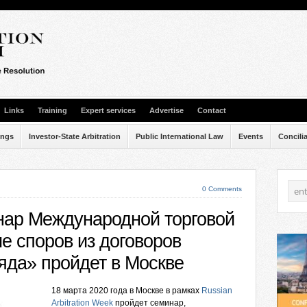
Links
Training
Expert services
Advertise
Contact
ings
Investor-State Arbitration
Public International Law
Events
Concili
0 Comments
нар Международной торговой
е споров из договоров
яда» пройдет в Москве
18 марта 2020 года в Москве в рамках
Russian
Arbitration Week
пройдет семинар,