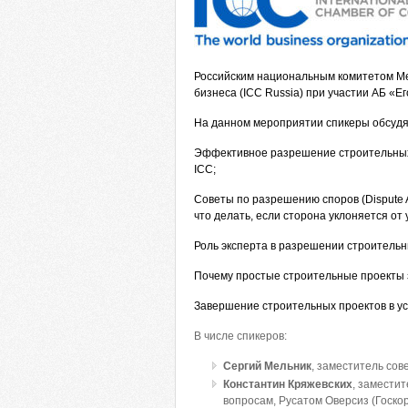
Российским национальным комитетом М
бизнеса (ICC Russia) при участии АБ «Е
На данном мероприятии спикеры обсудя
Эффективное разрешение строительных
ICC;
Советы по разрешению споров (Dispute A
что делать, если сторона уклоняется от
Роль эксперта в разрешении строительн
Почему простые строительные проекты 
Завершение строительных проектов в у
В числе спикеров:
Сергий Мельник
, заместитель со
Константин Кряжевских
, замести
вопросам, Русатом Оверсиз (Госко