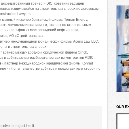
, аккредитованный тренер FIDIC, советник ведущей
пециализирующейся на строительных спорах по договорам
onstruction Lawyers;
 и главный инженер британской фирмы Ternan Energy,
еотехническом инжиниринге, эксперт по строительным
ошении шельфовых месторождений нефти и газа;
ектов, АО «Стройтрансгаз»;
артнер международной юридической фирмы Aceris Law LLC,
оны в строительных спорах;
, партнер международной юридической фирмы Orrick,
 в арбитражных разбирательствах из контрактов FIDIC;
s)
, партнер международной юридической фирмы Konrad
илетний опыт в качестве арбитра и представителя сторон по
OUR E
eceive more just like it.