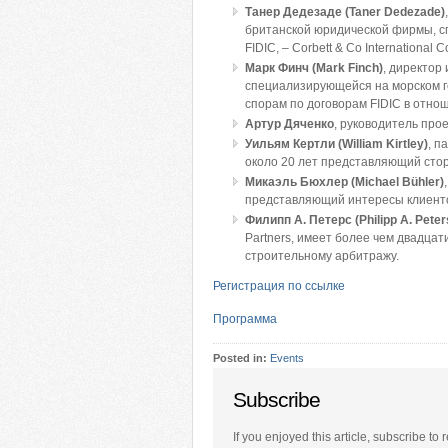
Танер Дедезаде (Taner Dedezade)
британской юридической фирмы, с
FIDIC, – Corbett & Co International C
Марк Финч (Mark Finch)
, директор
специализирующейся на морском г
спорам по договорам FIDIC в отн
Артур Дяченко
, руководитель про
Уильям Кертли (William Kirtley)
, п
около 20 лет представляющий стор
Микаэль Бюхлер (Michael Bühler)
представляющий интересы клиентов
Филипп А. Петерс (Philipp A. Peter
Partners, имеет более чем двадцат
строительному арбитражу.
Регистрация по ссылке
Программа
Posted in:
Events
Subscribe
If you enjoyed this article, subscribe to r