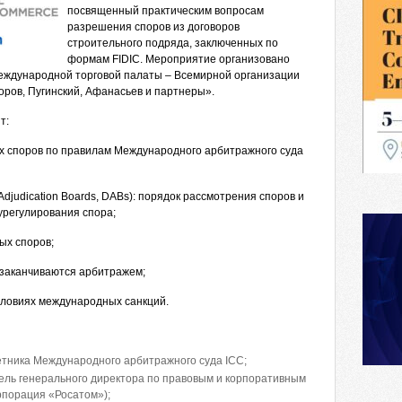
посвященный практическим вопросам
разрешения споров из договоров
строительного подряда, заключенных по
формам FIDIC. Мероприятие организовано
еждународной торговой палаты – Всемирной организации
горов, Пугинский, Афанасьев и партнеры».
т:
 споров по правилам Международного арбитражного суда
djudication Boards, DABs): порядок рассмотрения споров и
 урегулирования спора;
ых споров;
заканчиваются арбитражем;
словиях международных санкций.
ветника Международного арбитражного суда ICC;
тель генерального директора по правовым и корпоративным
рпорация «Росатом»);