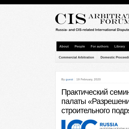
About
People
For authors
Library
Commercial Arbitration
Domestic Proceed
By
guest
19 February, 2020
Практический семи
палаты «Разрешени
строительного подр