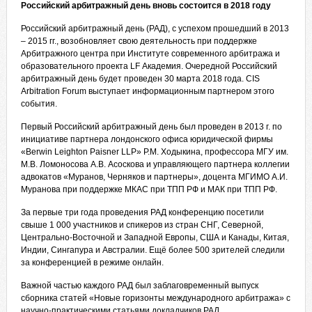
Российский арбитражный день вновь состоится в 2018 году
Российский арбитражный день (РАД), с успехом прошедший в 2013
– 2015 гг., возобновляет свою деятельность при поддержке
Арбитражного центра при Институте современного арбитража и
образовательного проекта LF Академия. Очередной Российский
арбитражный день будет проведен 30 марта 2018 года. CIS
Arbitration Forum выступает информационным партнером этого
события.
Первый Российский арбитражный день был проведен в 2013 г. по
инициативе партнера лондонского офиса юридической фирмы
«Berwin Leighton Paisner LLP» Р.М. Ходыкина, профессора МГУ им.
М.В. Ломоносова А.В. Асоскова и управляющего партнера коллегии
адвокатов «Муранов, Черняков и партнеры», доцента МГИМО А.И.
Муранова при поддержке МКАС при ТПП РФ и МАК при ТПП РФ.
За
первые три года проведения РАД
конференцию посетили
свыше 1 000 участников и спикеров из стран СНГ, Северной,
Центрально-Восточной и Западной Европы, США и Канады, Китая,
Индии, Сингапура и Австралии. Ещё более 500 зрителей следили
за конференцией в режиме онлайн.
Важной частью каждого РАД был заблаговременный выпуск
сборника статей «Новые горизонты международного арбитража» с
научно-практическими статьями докладчиков РАД.