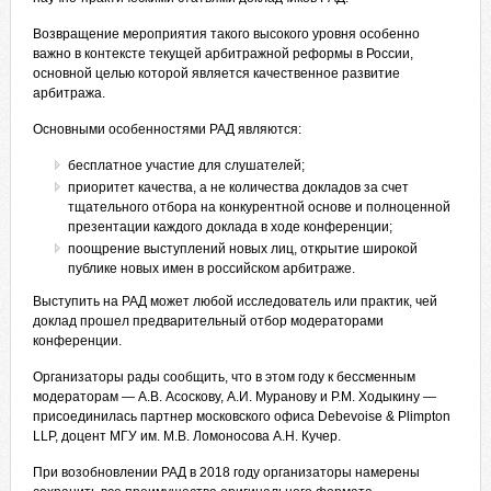
Возвращение мероприятия такого высокого уровня особенно
важно в контексте текущей арбитражной реформы в России,
основной целью которой является качественное развитие
арбитража.
Основными особенностями РАД являются:
бесплатное участие для слушателей;
приоритет качества, а не количества докладов за счет
тщательного отбора на конкурентной основе и полноценной
презентации каждого доклада в ходе конференции;
поощрение выступлений новых лиц, открытие широкой
публике новых имен в российском арбитраже.
Выступить на РАД может любой исследователь или практик, чей
доклад прошел предварительный отбор модераторами
конференции.
Организаторы рады сообщить, что в этом году к бессменным
модераторам — А.В. Асоскову, А.И. Муранову и Р.М. Ходыкину —
присоединилась партнер московского офиса Debevoise & Plimpton
LLP, доцент МГУ им. М.В. Ломоносова А.Н. Кучер.
При возобновлении РАД в 2018 году организаторы намерены