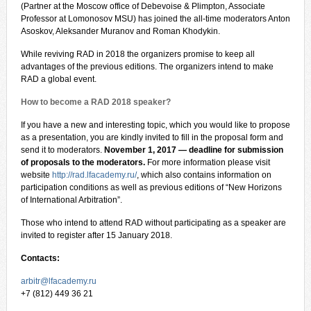
(Partner at the Moscow office of Debevoise & Plimpton, Associate
Professor at Lomonosov MSU) has joined the all-time moderators Anton
Asoskov, Aleksander Muranov and Roman Khodykin.
While reviving RAD in 2018 the organizers promise to keep all
advantages of the previous editions. The organizers intend to make
RAD a global event.
How to become a RAD 2018 speaker?
If you have a new and interesting topic, which you would like to propose
as a presentation, you are kindly invited to fill in the proposal form and
send it to moderators.
November 1, 2017 — deadline for submission
of proposals to the moderators.
For more information please visit
website
http://rad.lfacademy.ru/
, which also contains information on
participation conditions as well as previous editions of “New Horizons
of International Arbitration”.
Those who intend to attend RAD without participating as a speaker are
invited to register after 15 January 2018.
Contacts:
arbitr@lfacademy.ru
+7 (812) 449 36 21