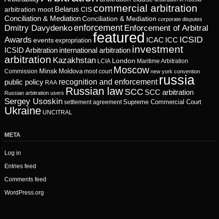
commercial arbitration
Belarus
CIS
arbitration moot
Conciliation & Mediation
Conciliation & Mediation
corporate disputes
enforcement
Dmitry Davydenko
Enforcement of Arbitral
featured
ICSID
Awards
events
ICAC
ICC
expropriation
investment
ICSID Arbitration
international arbitration
arbitration
Kazakhstan
London
LCIA
Maritime Arbitration
Moscow
Minsk
Moldova
Commission
moot court
new york convention
russia
recognition and enforcement
public policy
RAA
Russian law
SCC
SCC arbitration
Russian arbitration users
Sergey Usoskin
Supreme Commercial Court
settlement agreement
Ukraine
UNCITRAL
META
Log in
Entries feed
Comments feed
WordPress.org