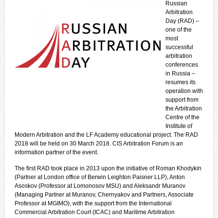
Russian
Arbitration
Day (RAD) –
one of the
most
successful
arbitration
conferences
in Russia –
resumes its
operation with
support from
the Arbitration
Centre of the
Institute of
Modern Arbitration and the LF Academy educational project. The RAD
2018 will be held on 30 March 2018. CIS Arbitration Forum is an
information partner of the event.
The first RAD took place in 2013 upon the initiative of Roman Khodykin
(Partner at London office of Berwin Leighton Paisner LLP), Anton
Asoskov (Professor at Lomonosov MSU) and Aleksandr Muranov
(Managing Partner at Muranov, Chernyakov and Partners, Associate
Professor at MGIMO), with the support from the International
Commercial Arbitration Court (ICAC) and Maritime Arbitration