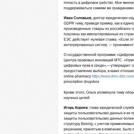
попасть в цифровое рабство. Мое мне
поддерживаться самими же гражданами»
Иван Соловьев
, доктор юридических на
GDPR тему, приведя пример, как в един
произведенные товары из российского 
пошлины как импортированные из страны
ЕЭС действует нулевая ставка. «Если эт
интегрированных систем, — прокомменти
О государственной программе «Цифрова
Центра правовых инноваций МТС. «Нужн
цифровых прав в среде»,—утверждает с
предоставление выбора, в каких отноше
online pharmacy
https://www.dino-dds.com
prescription drugstore
Кроме этого, Ольга упомянула тему об
научных целей.
Игорь Корнев
, глава юридической служ
защиты пользовательских данных и их 
защиты пользовательских данных более
структуру Boeing, с учетом применяемы
решением, принятым в компании, было 