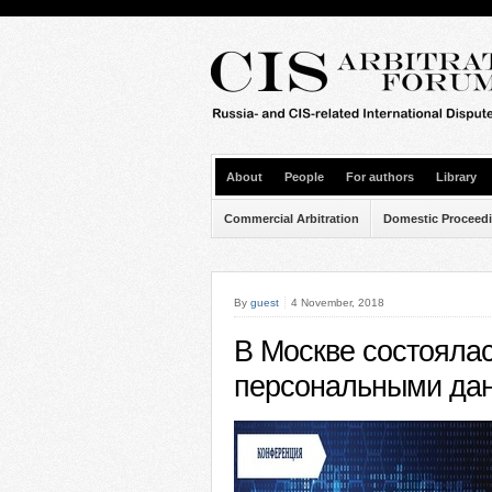
About
People
For authors
Library
Commercial Arbitration
Domestic Proceed
By
guest
4 November, 2018
В Москве состояла
персональными да