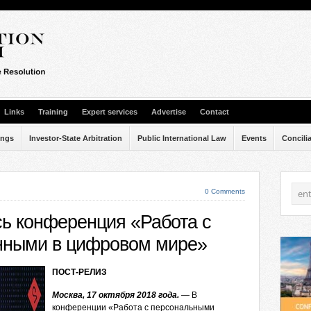
Links
Training
Expert services
Advertise
Contact
ings
Investor-State Arbitration
Public International Law
Events
Concili
0 Comments
сь конференция «Работа с
нными в цифровом мире»
ПОСТ-РЕЛИЗ
Москва,
17
октября
2018 года.
— В
конференции «Работа с персональными