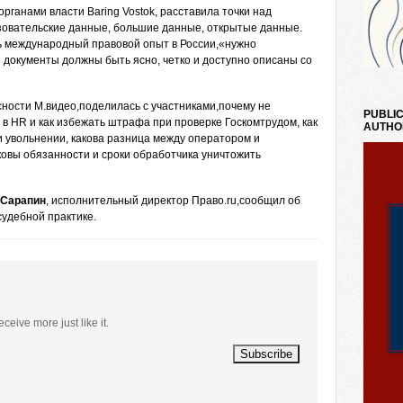
 органами власти Baring Vostok, расставила точки над
овательские данные, большие данные, открытые данные.
ть международный правовой опыт в России,«нужно
документы должны быть ясно, четко и доступно описаны со
асности М.видео,поделилась с участниками,почему не
PUBLIC
 в HR и как избежать штрафа при проверке Госкомтрудом, как
AUTHO
 увольнении, какова разница между оператором и
овы обязанности и сроки обработчика уничтожить
 Сарапин
, исполнительный директор Право.ru,сообщил об
удебной практике.
eceive more just like it.