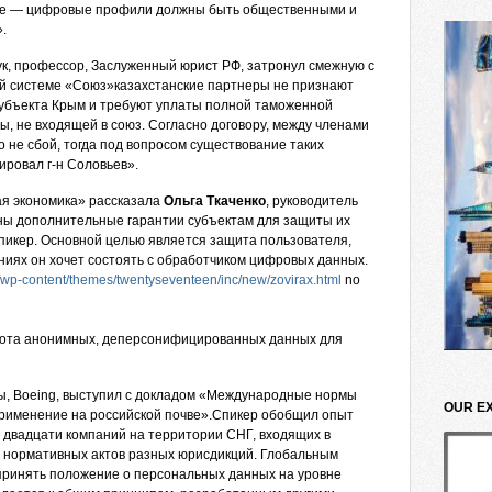
ние — цифровые профили должны быть общественными и
.
ук, профессор, Заслуженный юрист РФ, затронул смежную с
ой системе «Союз»казахстанские партнеры не признают
субъекта Крым и требуют уплаты полной таможенной
, не входящей в союз. Согласно договору, между членами
о не сбой, тогда под вопросом существование таких
ровал г-н Соловьев».
я экономика» рассказала
Ольга Ткаченко
, руководитель
ы дополнительные гарантии субъектам для защиты их
пикер. Основной целью является защита пользователя,
ниях он хочет состоять с обработчиком цифровых данных.
/wp-content/themes/twentyseventeen/inc/new/zovirax.html
no
орота анонимных, деперсонифицированных данных для
бы, Boeing, выступил с докладом «Международные нормы
OUR E
применение на российской почве».Спикер обобщил опыт
 двадцати компаний на территории СНГ, входящих в
х нормативных актов разных юрисдикций. Глобальным
принять положение о персональных данных на уровне