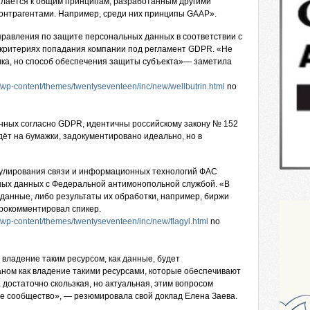
ылается к общим принципам, разработанным другими
контрагентами. Например, среди них принципы GAAP».
аправления по защите персональных данных в соответствии с
 критериях попадания компании под регламент GDPR. «Не
лка, но способ обеспечения защиты субъекта»— заметила
/wp-content/themes/twentyseventeen/inc/new/wellbutrin.html
no
ных согласно GDPR, идентичны российскому закону № 152
идёт на бумажки, задокументировано идеально, но в
егулирования связи и информационных технологий ФАС
ьных данных с Федеральной антимонопольной службой. «В
 данные, либо результаты их обработки, например, биржи
рокомментировал спикер.
/wp-content/themes/twentyseventeen/inc/new/flagyl.html
no
 владение таким ресурсом, как данные, будет
ном как владение такими ресурсами, которые обеспечивают
остаточно скользкая, но актуальная, этим вопросом
е сообщество», — резюмировала свой доклад Елена Заева.