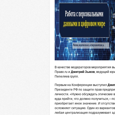
В качестве модераторов мероприятия в
Право.ru и
Дмитрий Зыков
, ведущий юр
Пепеляев групп.
Первым на Конференции выступил
Дмит
Президенте РФ по защите прав предпри
личности. «Нужно обсуждать этические 
куда прийти, что должно получиться,—
приобретает иное значение. И отсутст
осложняет ситуацию. Один из варианто
любая централизация подразумевает адм