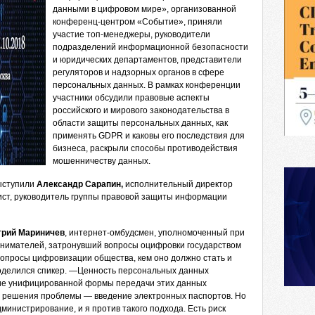
данными в цифровом мире», организованной
конференц-центром «Событие», приняли
участие топ-менеджеры, руководители
подразделений информационной безопасности
и юридических департаментов, представители
регуляторов и надзорных органов в сфере
персональных данных. В рамках конференции
участники обсудили правовые аспекты
российского и мирового законодательства в
области защиты персональных данных, как
применять GDPR и каковы его последствия для
бизнеса, раскрыли способы противодействия
мошенничеству данных.
ыступили
Александр Сарапин,
исполнительный директор
ист, руководитель группы правовой защиты информации
рий Мариничев
, интернет-омбудсмен, уполномоченный при
нимателей, затронувший вопросы оцифровки государством
вопросы цифровизации общества, кем оно должно стать и
поделился спикер. —Ценность персональных данных
вие унифицированной формы передачи этих данных
в решения проблемы — введение электронных паспортов. Но
инистрирование, и я против такого подхода. Есть риск