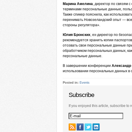
Марина Амелина
, директор по связям с
терминами персональные данные, польз
Также спикер пояснила, как использова
перенимать Новозеландский опыт — все 
стороны регулятора».
Юлия Бронских
, ex-директор по безоп
рекомендуется хранить копии паспортов
отозвать свои персональные данные при
обработчиком персональных данных, как
персональные данные.
В завершении конференции
Александр
использовании персональных данных в с
Posted in:
Events
Subscribe
If you enjoyed this article, subscribe to r