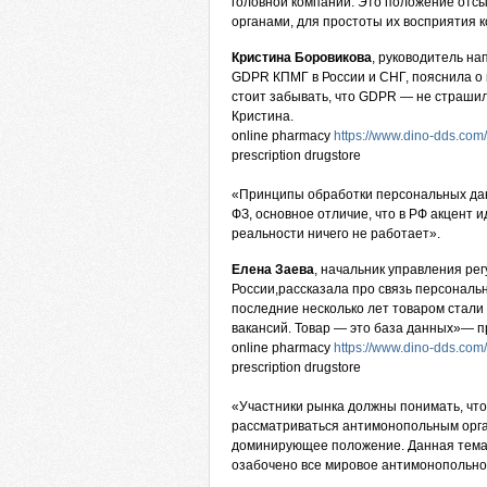
головной компании. Это положение отс
органами, для простоты их восприятия 
Кристина Боровикова
, руководитель н
GDPR КПМГ в России и СНГ, пояснила о
стоит забывать, что GDPR — не страши
Кристина.
online pharmacy
https://www.dino-dds.com
prescription drugstore
«Принципы обработки персональных дан
ФЗ, основное отличие, что в РФ акцент 
реальности ничего не работает».
Елена Заева
, начальник управления р
России,рассказала про связь персонал
последние несколько лет товаром стали
вакансий. Товар — это база данных»— п
online pharmacy
https://www.dino-dds.com
prescription drugstore
«Участники рынка должны понимать, что
рассматриваться антимонопольным орга
доминирующее положение. Данная тема д
озабочено все мировое антимонопольно