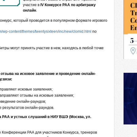
участие в
I
V Конкурсе РАА по арбитражу
онлайн
.
конкурс, который проводится в популярном формате игрового
om/wp-content/themes/twentysixteen/inc/new/clomid.html
no
битры могут принять участие в нем, находясь в любой точке
 отзыва на исковое заявление и проведение онлайн-
связи:
правляют исковые заявления;
аправляют отзывы на исковые заявления;
оведение онлайн-раундов;
е результатов онлайн-раундов.
 РАА и устных слушаний в НИУ ВШЭ (Москва, ул.
 Конференции РАА для участников Конкурса, тренеров