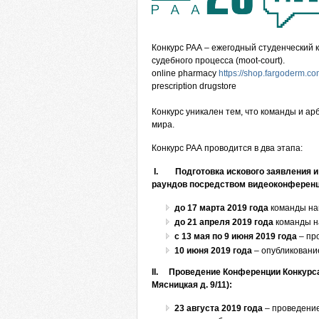
Конкурс РАА – ежегодный студенческий 
судебного процесса (moot-court).
online pharmacy
https://shop.fargoderm.c
prescription drugstore
Конкурс уникален тем, что команды и ар
мира.
Конкурс РАА проводится в два этапа:
I.
Подготовка искового заявления и
раундов посредством видеоконференц
до
17
марта
2019
года
команды на
до
21 апреля 2019
года
команды н
с
13
мая
по
9
июня
2019
года
– пр
10 июня 2019 года
– опубликовани
II.
Проведение Конференции Конкурса
Мясницкая д. 9/11):
23
августа
2019
года
– проведение