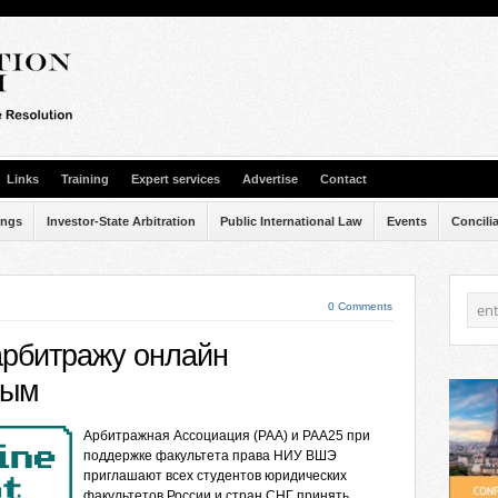
Links
Training
Expert services
Advertise
Contact
ings
Investor-State Arbitration
Public International Law
Events
Concili
0 Comments
арбитражу онлайн
тым
Арбитражная Ассоциация (РАА) и РАА25 при
поддержке факультета права НИУ ВШЭ
приглашают всех студентов юридических
факультетов России и стран СНГ принять