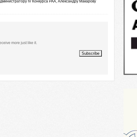
дминистратору IV Конкурса РАА, Александру Макарову
eceive more just like it.