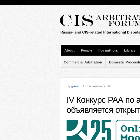
About
People
For authors
Library
Commercial Arbitration
Domestic Proceed
By
guest
18 December, 2018
IV Конкурс РАА по 
объявляется откры