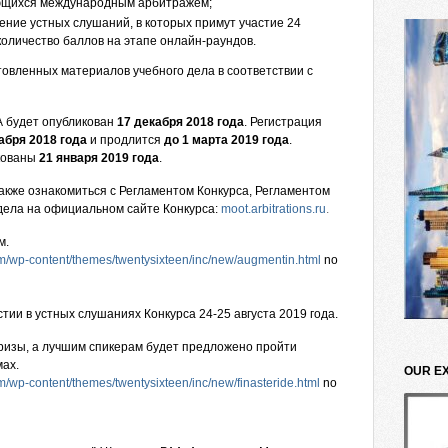
ующихся международным арбитражем;
ение устных слушаний, в которых примут участие 24
оличество баллов на этапе онлайн-раундов.
товленных материалов учебного дела в соответствии с
А будет опубликован
17 декабря 2018 года
. Регистрация
абря 2018 года
и продлится
до
1
марта
2019
года
.
кованы
21
января
2019
года
.
также ознакомиться с Регламентом Конкурса, Регламентом
ела на официальном сайте Конкурса:
moot.arbitrations.ru
.
м.
om/wp-content/themes/twentysixteen/inc/new/augmentin.html
no
тии в устных слушаниях Конкурса 24-25 августа 2019 года.
ризы, а лучшим спикерам будет предложено пройти
ах.
OUR E
m/wp-content/themes/twentysixteen/inc/new/finasteride.html
no