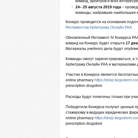
команд, арбитров и всех интерес
24
– 25 августа
2019
года
– провед
команды, набравшие наибольшее к
Конкурс проводится на основании подго
Регламентом Арбитража Онлайн РАА
.
Обновленный Регламент IV Конкурса РА
команд на Конкурс будет открыта
17 дек
Материалы учебного дела будут опубли
Команды cмогут зарегистрироваться, а 
Арбитража Онлайн РАА и материалами д
Участие в Конкурсе является бесплатны
online pharmacy
https://shop.fargoderm.c
prescription drugstore
Расходы будут понесены только при учас
Победители Конкурса получат ценные п
стажировку в ведущих юридических фирм
online pharmacy
https://shop.fargoderm.co
prescription drugstore