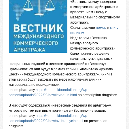
«Вестника международного
коммерческого арбитража» с
приложением к нему с
материалами по спортивному
арбитражу
.
Скачать можно
номер
и
книгу
целиком
.
Издателем «Вестника
международного
коммерческого арбитража»
было принято решение
начать выпуск отдельных
специальных изданий в качестве приложений к «Вестнику».
Публиковаться они будут в рамках серии «Библиотека журнала
„Вестник международного коммерческого арбитража“». Книги в
этой серии будут выходить по мере накопления для них
материала, а не периодически.
online pharmacy
https://kendrickfoundation.org/wp-
content/uploads/2022/09/new/levaquin.html
no prescription drugstore
В них будут содержаться интересные сведения по арбитражу,
которые по тем или иным причинам в «Вестник» не вошли.
online pharmacy
https://kendrickfoundation.org/wp-
content/uploads/2022/09/new/azithromycin.html
no prescription
drugstore