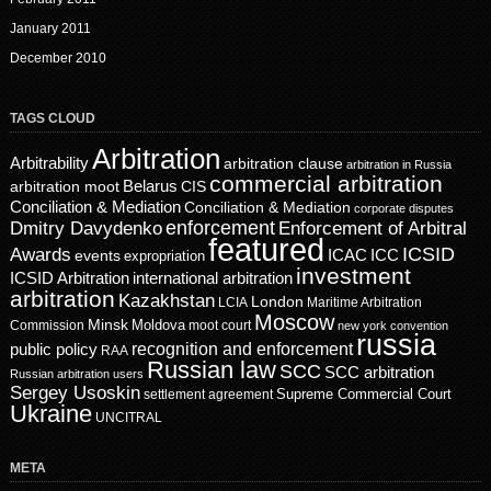
January 2011
December 2010
TAGS CLOUD
Arbitration
Arbitrability
arbitration clause
arbitration in Russia
commercial arbitration
Belarus
CIS
arbitration moot
Conciliation & Mediation
Conciliation & Mediation
corporate disputes
enforcement
Dmitry Davydenko
Enforcement of Arbitral
featured
ICSID
Awards
events
ICAC
ICC
expropriation
investment
ICSID Arbitration
international arbitration
arbitration
Kazakhstan
London
LCIA
Maritime Arbitration
Moscow
Minsk
Moldova
Commission
moot court
new york convention
russia
recognition and enforcement
public policy
RAA
Russian law
SCC
SCC arbitration
Russian arbitration users
Sergey Usoskin
Supreme Commercial Court
settlement agreement
Ukraine
UNCITRAL
META