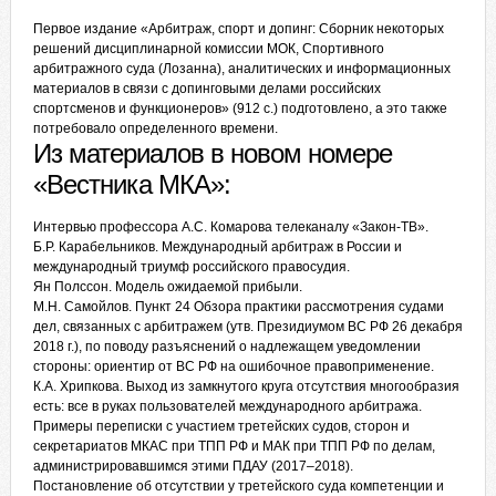
Первое издание «Арбитраж, спорт и допинг: Сборник некоторых
решений дисциплинарной комиссии МОК, Спортивного
арбитражного суда (Лозанна), аналитических и информационных
материалов в связи с допинговыми делами российских
спортсменов и функционеров» (912 с.) подготовлено, а это также
потребовало определенного времени.
Из материалов в новом номере
«Вестника МКА»:
Интервью
профессора А.С. Комарова телеканалу «Закон-ТВ».
Б.Р. Карабельников.
Международный арбитраж в России и
международный триумф российского правосудия.
Ян Полссон.
Модель ожидаемой прибыли.
М.Н. Самойлов.
Пункт 24 Обзора практики рассмотрения судами
дел, связанных с арбитражем (утв. Президиумом ВС РФ 26 декабря
2018 г.), по поводу разъяснений о надлежащем уведомлении
стороны: ориентир от ВС РФ на ошибочное правоприменение.
К.А. Хрипкова.
Выход из замкнутого круга отсутствия многообразия
есть: все в руках пользователей международного арбитража.
Примеры переписки
с участием третейских судов, сторон и
секретариатов МКАС при ТПП РФ и МАК при ТПП РФ по делам,
администрировавшимся этими ПДАУ (2017–2018).
Постановление
об отсутствии у третейского суда компетенции и