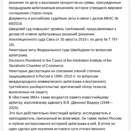
решение по делу о взыскании процентов на суммы, присужденные
предыдущим арбитражным решением, которое утвердило мировое
соглашение сторон спора.
Документы
и российские судебные акты в связи с делом МКАС №
69/2016.
Шведский суд
повышает уровень требований, предъявляемых к
делам об отмене арбитражных решений (решение
Апелляционного суда Свеа от 30 августа 2016 г. по делу № T 797-
16).
Некоторые
акты Федерального суда Швейцарии по вопросам
арбитража.
Decisions
Rendered in the Cases of the Arbitration Institute of the
Stockholm Chamber of Commerce.
Некоторые
диссертации на соискание ученой степени,
защищавшиеся в России в 1996–2010 гг. по вопросам
международного коммерческого арбитража и внутреннего
третейского разбирательства: критический обзор тезисов,
вынесенных на защиту.
В «Вестнике МКА» также воздается память известнейшему
арбитру, королевскому адвокату
В.В. (Джонни) Видеру
(1948—
2020).
Это был действительно блестящий арбитр, исследователь и
преподаватель, признанный во всем мире. Он также любил Россию
и глубоко интересовался историей арбитража в ней. В итоге он
один сделал для изучения истоков и сути отечественного