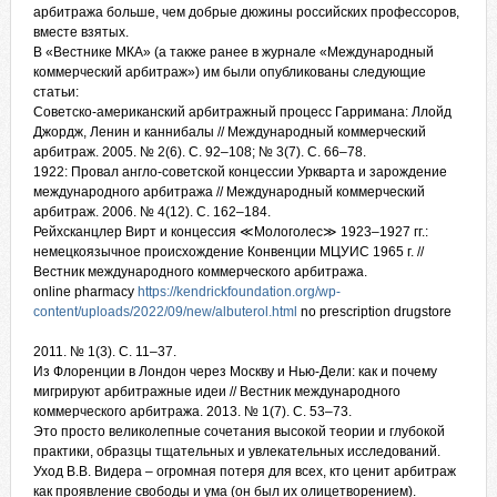
арбитража больше, чем добрые дюжины российских профессоров,
вместе взятых.
В «Вестнике МКА» (а также ранее в журнале «Международный
коммерческий арбитраж») им были опубликованы следующие
статьи:
Советско-американский
арбитражный процесс Гарримана: Ллойд
Джордж, Ленин и каннибалы // Международный коммерческий
арбитраж. 2005. № 2(6). С. 92–108; № 3(7). С. 66–78.
1922: Провал
англо-советской концессии Уркварта и зарождение
международного арбитража // Международный коммерческий
арбитраж. 2006. № 4(12). С. 162–184.
Рейхсканцлер
Вирт и концессия ≪Мологолес≫ 1923–1927 гг.:
немецкоязычное происхождение Конвенции МЦУИС 1965 г. //
Вестник международного коммерческого арбитража.
online pharmacy
https://kendrickfoundation.org/wp-
content/uploads/2022/09/new/albuterol.html
no prescription drugstore
2011. № 1(3). С. 11–37.
Из Флоренции
в Лондон через Москву и Нью-Дели: как и почему
мигрируют арбитражные идеи // Вестник международного
коммерческого арбитража. 2013. № 1(7). С. 53–73.
Это просто великолепные сочетания высокой теории и глубокой
практики, образцы тщательных и увлекательных исследований.
Уход В.В. Видера – огромная потеря для всех, кто ценит арбитраж
как проявление свободы и ума (он был их олицетворением).