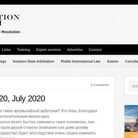
Links
Training
Expert services
Advertise
Contact
ings
Investor-State Arbitration
Public International Law
Events
Concili
0 Comments
#20, July 2020
о такое чрезвычайный арбитраж? Это блиц. Благодаря
еспечительным мерам одна
орона может быстро завоевать такое положение, при
тором другой стороне (компании или даже целому
сударству) будет впоследствии очень трудно изменить