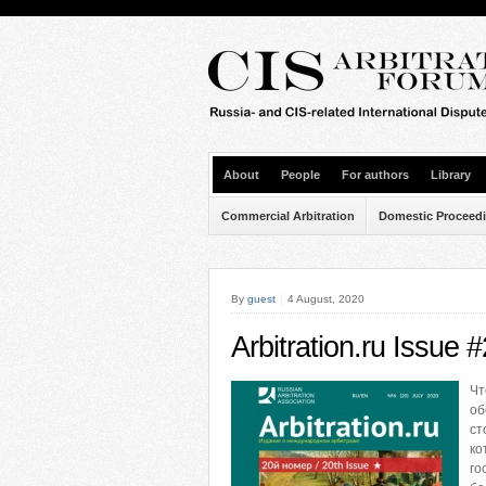
About
People
For authors
Library
Commercial Arbitration
Domestic Proceed
By
guest
4 August, 2020
Arbitration.ru Issue 
Чт
об
ст
ко
го