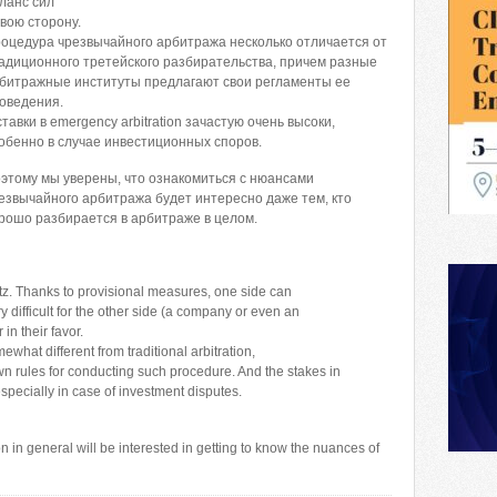
ланс сил
свою сторону.
оцедура чрезвычайного арбитража несколько отличается от
адиционного третейского разбирательства, причем разные
битражные институты предлагают свои регламенты ее
оведения.
ставки в emergency arbitration зачастую очень высоки,
обенно в случае инвестиционных споров.
этому мы уверены, что ознакомиться c нюансами
езвычайного арбитража будет интересно даже тем, кто
рошо разбирается в арбитраже в целом.
itz. Thanks to provisional measures, one side can
ry difficult for the other side (a company or even an
in their favor.
what different from traditional arbitration,
 own rules for conducting such procedure. And the stakes in
specially in case of investment disputes.
n in general will be interested in getting to know the nuances of