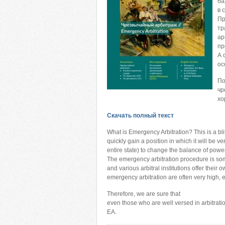
ба
в 
Пр
тр
ар
пр
А 
ос
По
чр
хо
Скачать полный текст
What is Emergency Arbitration? This is a bl
quickly gain a position in which it will be ve
entire state) to change the balance of power 
The emergency arbitration procedure is some
and various arbitral institutions offer their
emergency arbitration are often very high, e
Therefore, we are sure that
even those who are well versed in arbitratio
EA.