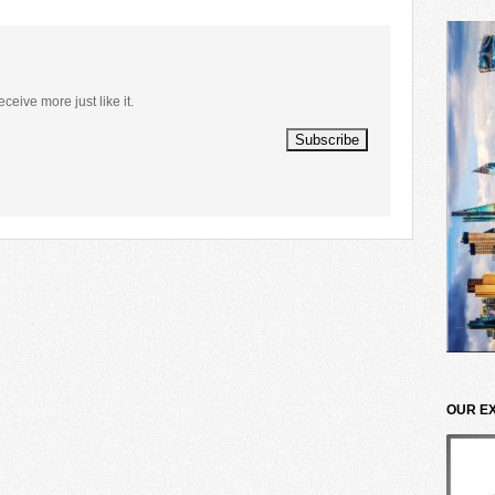
eceive more just like it.
OUR E