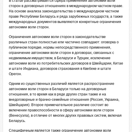
В статье рассматривается сфера применения автономии воли
сторон в договорных отношениях в международном частном праве.
На основе анализа законодательства о международном частном
праве Республики Беларусь и ряда зарубежных государств, а также
международных документов выявляются конкретные ограничения
автономии воли сторон.
Ограничения автономии воли сторон в законодательстве
различных
стран полностью или частично совпадают: оговорка о
публичном порядке, нормы непосредственного применения,
ограничение автономии воли сторон в договорах, связанных с
недвижимым имуществом, в Беларуси и Турции, исключение
автономии воли из потребительских договоров в Швейцарии, Китае
и штате Индиана, договоров страхования в Квебеке и штате
Орегон.
Одним из существенных различий является распространение
автономии воли сторон в Беларуси только на договорные
отношения, в то время как в ряде других стран также и на
внедоговорные и брачно-семейные отношения (Россия, Украина,
Швейцария). Второе примечательное различие состоит во
включении правоспособности в сферу автономии воли сторон
(Венесуэла), в отличие от многих других правовых систем, включая
Беларусь.
Специфичным является также ограничение автономии воли