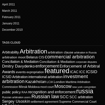
April 2011
March 2011
February 2011
January 2011
December 2010
TAGS CLOUD
Arbitration
Arbitrability
arbitration clause
arbitration in Russia
commercial arbitration
Belarus
CIS
arbitration moot
Conciliation & Mediation
Conciliation & Mediation
corporate disputes
enforcement
Dmitry Davydenko
Enforcement of Arbitral
featured
ICSID
Awards
events
ICAC
ICC
expropriation
investment
ICSID Arbitration
international arbitration
arbitration
Kazakhstan
London
LCIA
Maritime Arbitration
Moscow
Minsk
Moldova
Commission
moot court
new york convention
russia
recognition and enforcement
public policy
RAA
Russian law
SCC
SCC arbitration
Russian arbitration users
Sergey Usoskin
Supreme Commercial Court
settlement agreement