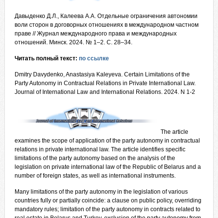
Давыденко Д.Л., Калеева А.А. Отдельные ограничения автономии
воли сторон в договорных отношениях в международном частном
праве // Журнал международного права и международных
отношений. Минск. 2024. № 1–2. С. 28–34.
Читать полный текст:
по ссылке
Dmitry Davydenko, Anastasiya Kaleyeva. Certain Limitations of the
Party Autonomy in Contractual Relations in Private International Law.
Journal of International Law and International Relations. 2024. N 1-2
The article
examines the scope of application of the party autonomy in contractual
relations in private international law. The article identifies specific
limitations of the party autonomy based on the analysis of the
legislation on private international law of the Republic of Belarus and a
number of
foreign states, as well as international instruments.
Many limitations of the party autonomy in the legislation of various
countries fully or partially coincide: a clause on public policy, overriding
mandatory rules; limitation of the party autonomy in contracts related to